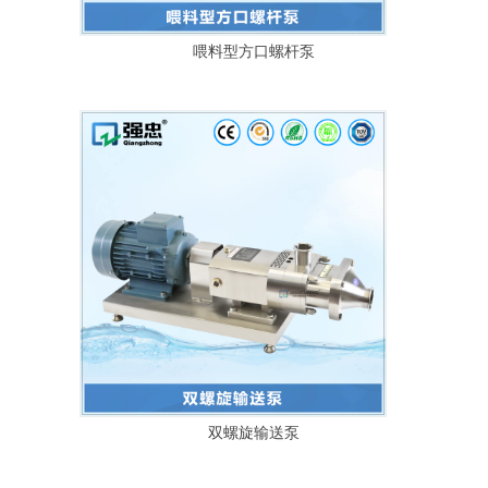
喂料型方口螺杆泵
双螺旋输送泵