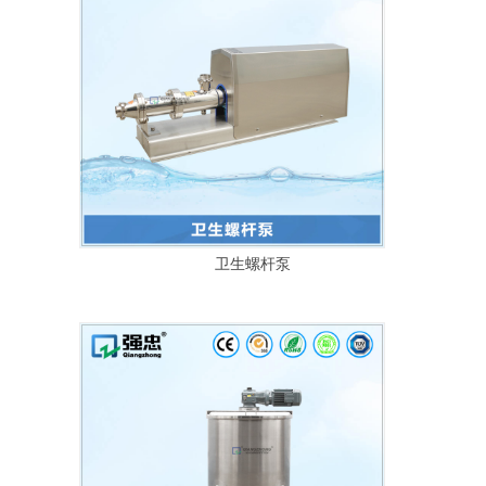
卫生螺杆泵