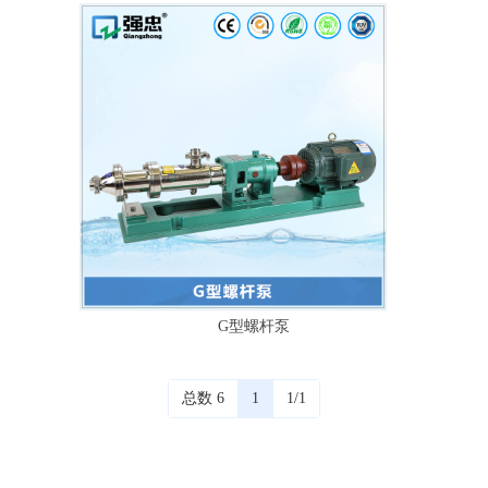
G型螺杆泵
总数 6
1
1/1