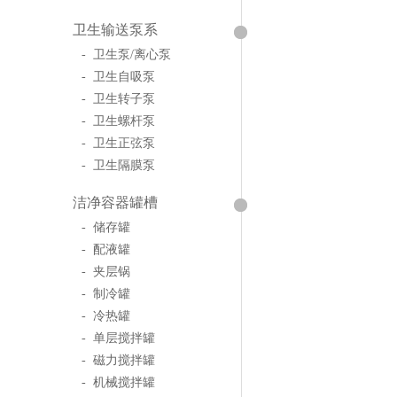
卫生输送泵系
- 卫生泵/离心泵
- 卫生自吸泵
- 卫生转子泵
- 卫生螺杆泵
- 卫生正弦泵
- 卫生隔膜泵
洁净容器罐槽
- 储存罐
- 配液罐
- 夹层锅
- 制冷罐
- 冷热罐
- 单层搅拌罐
- 磁力搅拌罐
- 机械搅拌罐