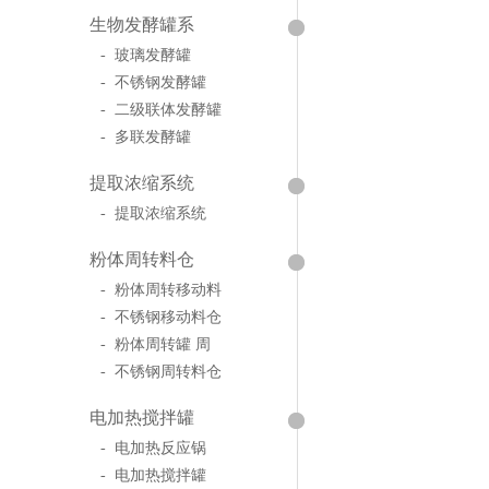
生物发酵罐系
- 玻璃发酵罐
- 不锈钢发酵罐
- 二级联体发酵罐
- 多联发酵罐
提取浓缩系统
- 提取浓缩系统
粉体周转料仓
- 粉体周转移动料
- 不锈钢移动料仓
- 粉体周转罐 周
- 不锈钢周转料仓
电加热搅拌罐
- 电加热反应锅
- 电加热搅拌罐