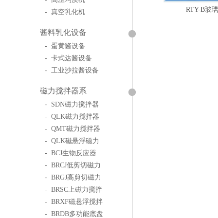
RTY-B玻
- 真空乳化机
酱料乳化设备
- 蛋黄酱设备
- 卡式达酱设备
- 工业沙拉酱设备
磁力搅拌器系
- SDN磁力搅拌器
- QLK磁力搅拌器
- QMT磁力搅拌器
- QLK磁悬浮磁力
- BCJ生物反应器
- BRCJ低剪切磁力
- BRGJ高剪切磁力
- BRSC上磁力搅拌
- BRXF磁悬浮搅拌
- BRDB多功能底盘