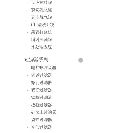
- 反应搅拌罐
- 剪切乳化罐
- 真空脱气罐
- CIP清洗系统
- 果蔬打浆机
- 瞬时灭菌罐
- 水处理系统
过滤器系列
- 电加热呼吸器
- 管道过滤器
- 微孔过滤器
- 双联过滤器
- 钛棒过滤器
- 板框过滤器
- 硅藻土过滤器
- 袋式过滤器
- 空气过滤器