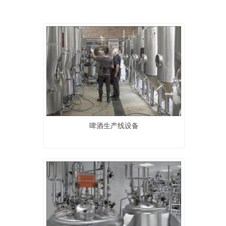
啤酒生产线设备