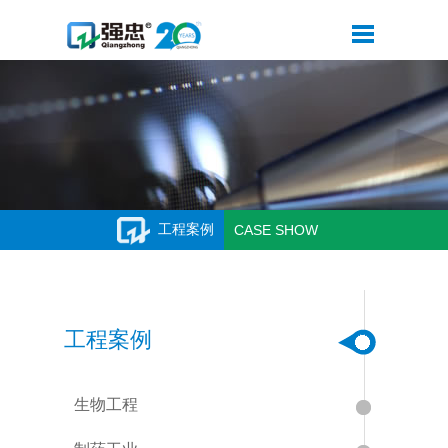
工程案例
CASE SHOW
工程案例
生物工程