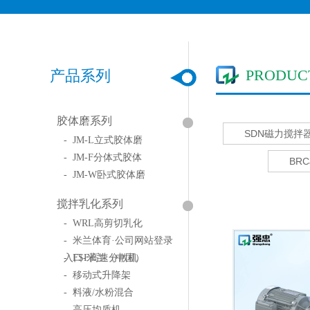
PRODUC
产品系列
胶体磨系列
SDN磁力搅拌
- JM-L立式胶体磨
- JM-F分体式胶体
BR
- JM-W卧式胶体磨
搅拌乳化系列
- WRL高剪切乳化
- 米兰体育·公司网站登录
入口-米兰（中国）
- FSF高速分散机
- 移动式升降架
- 料液/水粉混合
- 高压均质机