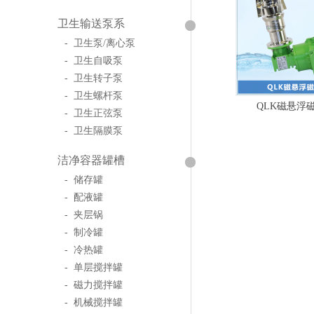
卫生输送泵系
- 卫生泵/离心泵
- 卫生自吸泵
- 卫生转子泵
- 卫生螺杆泵
QLK磁悬浮
- 卫生正弦泵
- 卫生隔膜泵
洁净容器罐槽
- 储存罐
- 配液罐
- 夹层锅
- 制冷罐
- 冷热罐
- 单层搅拌罐
- 磁力搅拌罐
- 机械搅拌罐